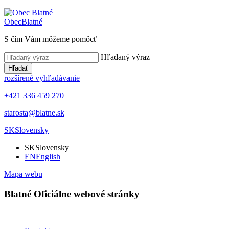
Obec
Blatné
S čím Vám môžeme pomôcť
Hľadaný výraz
Hľadať
rozšírené vyhľadávanie
+421 336 459 270
starosta@blatne.sk
SK
Slovensky
SK
Slovensky
EN
English
Mapa webu
Blatné
Oficiálne webové stránky