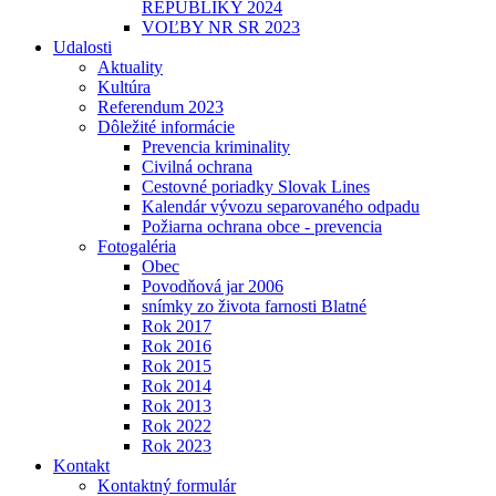
REPUBLIKY 2024
VOĽBY NR SR 2023
Udalosti
Aktuality
Kultúra
Referendum 2023
Dôležité informácie
Prevencia kriminality
Civilná ochrana
Cestovné poriadky Slovak Lines
Kalendár vývozu separovaného odpadu
Požiarna ochrana obce - prevencia
Fotogaléria
Obec
Povodňová jar 2006
snímky zo života farnosti Blatné
Rok 2017
Rok 2016
Rok 2015
Rok 2014
Rok 2013
Rok 2022
Rok 2023
Kontakt
Kontaktný formulár