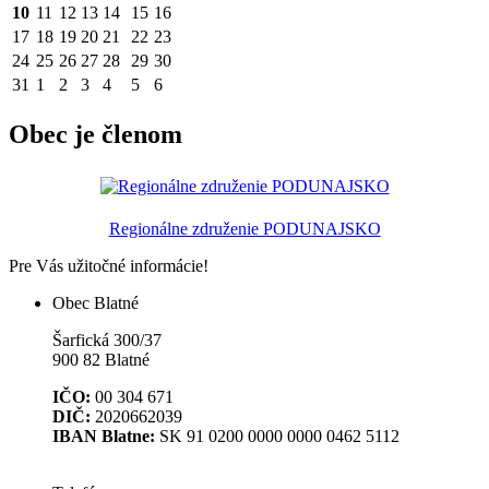
10
11
12
13
14
15
16
17
18
19
20
21
22
23
24
25
26
27
28
29
30
31
1
2
3
4
5
6
Obec je členom
Regionálne združenie PODUNAJSKO
Pre Vás užitočné informácie
!
Obec Blatné
Šarfická 300/37
900 82 Blatné
IČO:
00 304 671
DIČ:
2020662039
IBAN Blatne:
SK 91 0200 0000 0000 0462 5112