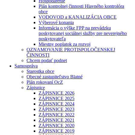
Hospodárenie
Plán kontrolnej činnosti Hlavného kontrolóra
obce
VODOVOD a KANALIZÁCIA OBCE
Výberové konania
Informácia o výške FPP na prevádzku
poskytovanej sociálnej služby pre neverejného
poskytovateľa
Miestny poplatok za rozvoj
OZNAMOVANIE PROTISPOLOČENSKEJ
ČINNOSTI
Chcem podať podnet
Samospráva
Starostka obce
Obecné zastupiteľstvo Blatné
Plán rokovaní OcZ
Zápisnice
ZÁPISNICE 2026
ZÁPISNICE 2025
ZÁPISNICE 2024
ZÁPISNICE 2023
ZÁPISNICE 2022
ZÁPISNICE 2021
ZÁPISNICE 2020
ZÁPISNICE 2019