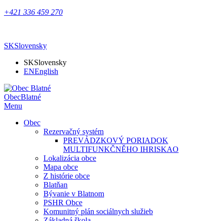
+421 336 459 270
SK
Slovensky
SK
Slovensky
EN
English
Obec
Blatné
Menu
Obec
Rezervačný systém
PREVÁDZKOVÝ PORIADOK
MULTIFUNKČNĚHO IHRISKAO
Lokalizácia obce
Mapa obce
Z histórie obce
Blatňan
Bývanie v Blatnom
PSHR Obce
Komunitný plán sociálnych služieb
Základná škola