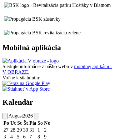
Mobilná aplikácia
Sledujte informácie z nášho webu v
mobilnej aplikácii -
V OBRAZE.
Voľne k stiahnutiu:
Kalendár
August
2026
Po
Ut
St
Št
Pia
So
Ne
27
28
29
30
31
1
2
3
4
5
6
7
8
9