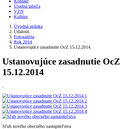
Kontakt
Úradná tabuľa
VZN
Kultúra
Úvodná stránka
Udalosti
Fotogaléria
Rok 2014
Ustanovujúce zasadnutie OcZ 15.12.2014
Ustanovujúce zasadnutie OcZ
15.12.2014
.
Sľub nového obecného zastupiteľstva