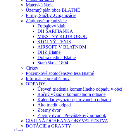
Materská škola
Územný plán obce BLATNÉ
Firmy, Služby ,Organizácie
Záujmové organizácie
Futbalový klub
DH ŠARFIANKA
MIESTNY KLUB OROL
STOLNÝ TENIS
AIRSOFT V BLATNOM
DHZ Blatné
Dobrá dedina Blatné
Stará škola 1894
Cirkev
Pozemkové spoločenstvo lesa Blatné
Informácie pre občanov
ODPADY
Úroveň triedenia komunálneho odpadu v obci
Ročný výkaz o komunálnom odpade
Kalendár vývozu separovaného odpadu
Ako triediť odpad
Zberný dvor
Zberný dvor - Prevádzkový poriadok
CIVILNÁ OCHRANA OBYVATEĽSTVA
DOTÁCIE a GRANTY