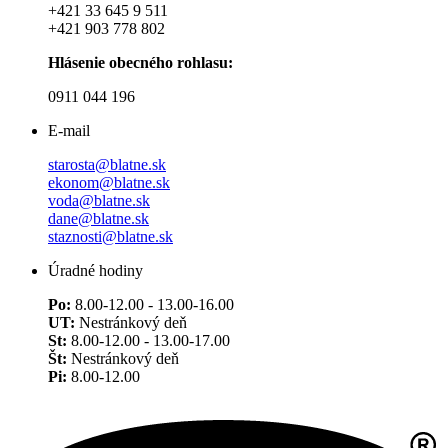
+421 33 645 9 511
+421 903 778 802
Hlásenie obecného rohlasu:
0911 044 196
E-mail
starosta@blatne.sk
ekonom@blatne.sk
voda@blatne.sk
dane@blatne.sk
staznosti@blatne.sk
Úradné hodiny
Po:
8.00-12.00 - 13.00-16.00
UT:
Nestránkový deň
St:
8.00-12.00 - 13.00-17.00
Št:
Nestránkový deň
Pi:
8.00-12.00