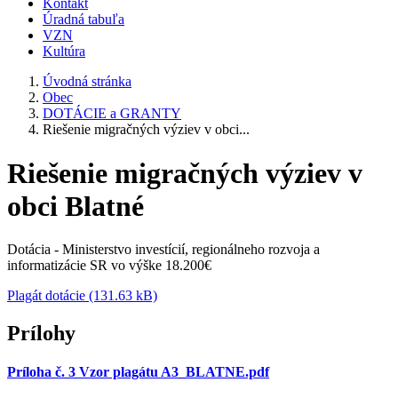
Kontakt
Úradná tabuľa
VZN
Kultúra
Úvodná stránka
Obec
DOTÁCIE a GRANTY
Riešenie migračných výziev v obci...
Riešenie migračných výziev v
obci Blatné
Dotácia - Ministerstvo investícií, regionálneho rozvoja a
informatizácie SR vo výške 18.200€
Plagát dotácie (131.63 kB)
Prílohy
Príloha č. 3 Vzor plagátu A3_BLATNE.pdf