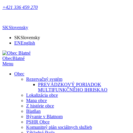
+421 336 459 270
SK
Slovensky
SK
Slovensky
EN
English
Obec
Blatné
Menu
Obec
Rezervačný systém
PREVÁDZKOVÝ PORIADOK
MULTIFUNKČNĚHO IHRISKAO
Lokalizácia obce
Mapa obce
Z histórie obce
Blatňan
Bývanie v Blatnom
PSHR Obce
Komunitný plán sociálnych služieb
Základná škola