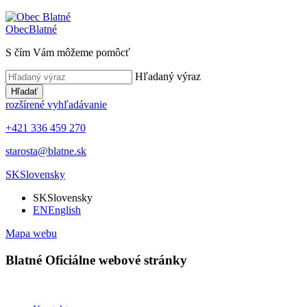
Obec
Blatné
S čím Vám môžeme pomôcť
Hľadaný výraz
Hľadať
rozšírené vyhľadávanie
+421 336 459 270
starosta@blatne.sk
SK
Slovensky
SK
Slovensky
EN
English
Mapa webu
Blatné
Oficiálne webové stránky