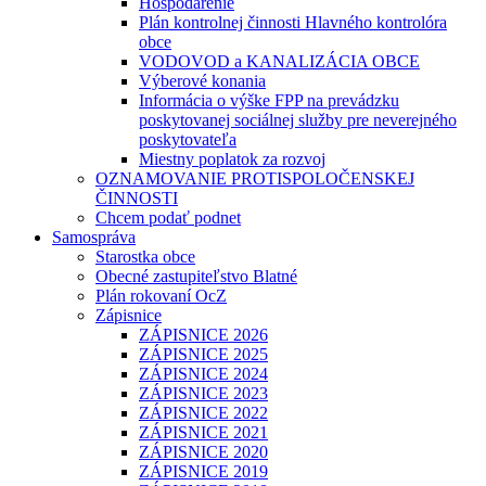
Hospodárenie
Plán kontrolnej činnosti Hlavného kontrolóra
obce
VODOVOD a KANALIZÁCIA OBCE
Výberové konania
Informácia o výške FPP na prevádzku
poskytovanej sociálnej služby pre neverejného
poskytovateľa
Miestny poplatok za rozvoj
OZNAMOVANIE PROTISPOLOČENSKEJ
ČINNOSTI
Chcem podať podnet
Samospráva
Starostka obce
Obecné zastupiteľstvo Blatné
Plán rokovaní OcZ
Zápisnice
ZÁPISNICE 2026
ZÁPISNICE 2025
ZÁPISNICE 2024
ZÁPISNICE 2023
ZÁPISNICE 2022
ZÁPISNICE 2021
ZÁPISNICE 2020
ZÁPISNICE 2019