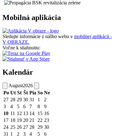
Mobilná aplikácia
Sledujte informácie z nášho webu v
mobilnej aplikácii -
V OBRAZE.
Voľne k stiahnutiu:
Kalendár
August
2026
Po
Ut
St
Št
Pia
So
Ne
27
28
29
30
31
1
2
3
4
5
6
7
8
9
10
11
12
13
14
15
16
17
18
19
20
21
22
23
24
25
26
27
28
29
30
31
1
2
3
4
5
6