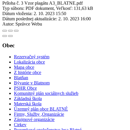
Príloha č. 3 Vzor plagátu A3_BLATNE.pdf
Typ súboru: PDF dokument, Veľkosť: 131,63 kB
Dátum vloženia:
2. 10. 2023 15:50
Dátum poslednej aktualizácie:
2. 10. 2023 16:00
Autor:
Správce Webu
Obec
Rezervačný systém
Lokalizácia obce
Mapa obce
Z histórie obce
Blatňan
Bývanie v Blatnom
PSHR Obce
Komunitný plán sociálnych služieb
Základná škola
Materská škola
Územný plán obce BLATNÉ
Firmy, Služby ,Organizácie
Záujmové organizácie
Cirkev
Pozemkové spoločenstvo lesa Blatné