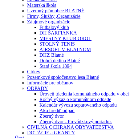
Materská škola
Územný plán obce BLATNÉ
Firmy, Služby ,Organizácie
Záujmové organizácie
Futbalový klub
DH ŠARFIANKA
MIESTNY KLUB OROL
STOLNÝ TENIS
AIRSOFT V BLATNOM
DHZ Blatné
Dobrá dedina Blatné
Stará škola 1894
Cirkev
Pozemkové spoločenstvo lesa Blatné
Informácie pre občanov
ODPADY
Úroveň triedenia komunálneho odpadu v obci
Ročný výkaz o komunálnom odpade
Kalendár vývozu separovaného odpadu
Ako triediť odpad
Zberný dvor
Zberný dvor - Prevádzkový poriadok
CIVILNÁ OCHRANA OBYVATEĽSTVA
DOTÁCIE a GRANTY