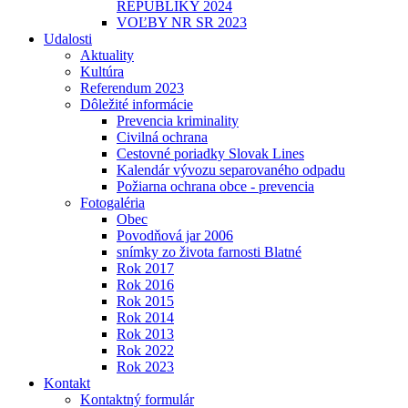
REPUBLIKY 2024
VOĽBY NR SR 2023
Udalosti
Aktuality
Kultúra
Referendum 2023
Dôležité informácie
Prevencia kriminality
Civilná ochrana
Cestovné poriadky Slovak Lines
Kalendár vývozu separovaného odpadu
Požiarna ochrana obce - prevencia
Fotogaléria
Obec
Povodňová jar 2006
snímky zo života farnosti Blatné
Rok 2017
Rok 2016
Rok 2015
Rok 2014
Rok 2013
Rok 2022
Rok 2023
Kontakt
Kontaktný formulár