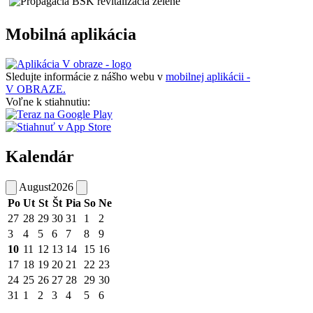
Mobilná aplikácia
Sledujte informácie z nášho webu v
mobilnej aplikácii -
V OBRAZE.
Voľne k stiahnutiu:
Kalendár
August
2026
Po
Ut
St
Št
Pia
So
Ne
27
28
29
30
31
1
2
3
4
5
6
7
8
9
10
11
12
13
14
15
16
17
18
19
20
21
22
23
24
25
26
27
28
29
30
31
1
2
3
4
5
6