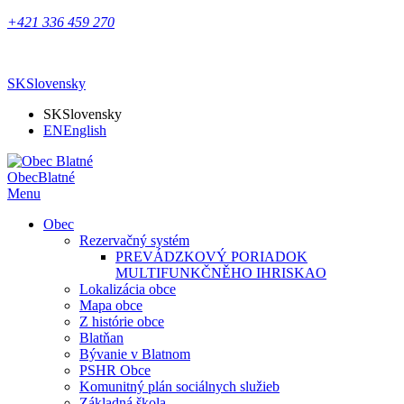
+421 336 459 270
SK
Slovensky
SK
Slovensky
EN
English
Obec
Blatné
Menu
Obec
Rezervačný systém
PREVÁDZKOVÝ PORIADOK
MULTIFUNKČNĚHO IHRISKAO
Lokalizácia obce
Mapa obce
Z histórie obce
Blatňan
Bývanie v Blatnom
PSHR Obce
Komunitný plán sociálnych služieb
Základná škola