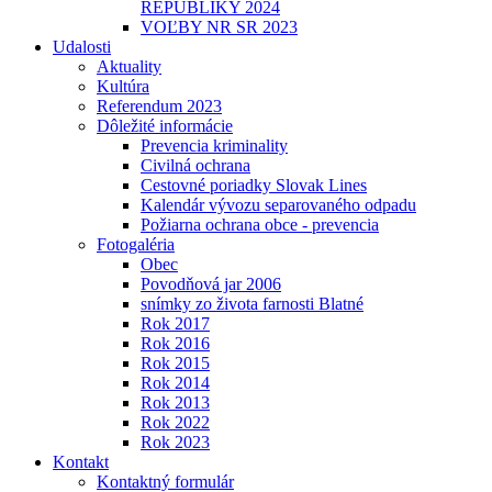
REPUBLIKY 2024
VOĽBY NR SR 2023
Udalosti
Aktuality
Kultúra
Referendum 2023
Dôležité informácie
Prevencia kriminality
Civilná ochrana
Cestovné poriadky Slovak Lines
Kalendár vývozu separovaného odpadu
Požiarna ochrana obce - prevencia
Fotogaléria
Obec
Povodňová jar 2006
snímky zo života farnosti Blatné
Rok 2017
Rok 2016
Rok 2015
Rok 2014
Rok 2013
Rok 2022
Rok 2023
Kontakt
Kontaktný formulár