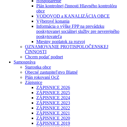
Hospodárenie
Plán kontrolnej činnosti Hlavného kontrolóra
obce
VODOVOD a KANALIZÁCIA OBCE
Výberové konania
Informácia o výške FPP na prevádzku
poskytovanej sociálnej služby pre neverejného
poskytovateľa
Miestny poplatok za rozvoj
OZNAMOVANIE PROTISPOLOČENSKEJ
ČINNOSTI
Chcem podať podnet
Samospráva
Starostka obce
Obecné zastupiteľstvo Blatné
Plán rokovaní OcZ
Zápisnice
ZÁPISNICE 2026
ZÁPISNICE 2025
ZÁPISNICE 2024
ZÁPISNICE 2023
ZÁPISNICE 2022
ZÁPISNICE 2021
ZÁPISNICE 2020
ZÁPISNICE 2019