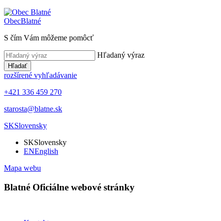
Obec
Blatné
S čím Vám môžeme pomôcť
Hľadaný výraz
Hľadať
rozšírené vyhľadávanie
+421 336 459 270
starosta@blatne.sk
SK
Slovensky
SK
Slovensky
EN
English
Mapa webu
Blatné
Oficiálne webové stránky