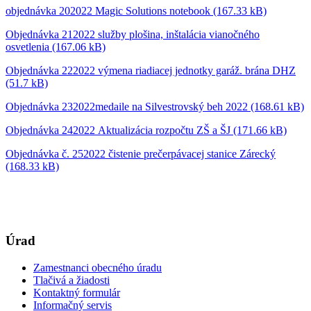
objednávka 202022 Magic Solutions notebook (167.33 kB)
Objednávka 212022 služby plošina, inštalácia vianočného
osvetlenia (167.06 kB)
Objednávka 222022 výmena riadiacej jednotky garáž. brána DHZ
(51.7 kB)
Objednávka 232022medaile na Silvestrovský beh 2022 (168.61 kB)
Objednávka 242022 Aktualizácia rozpočtu ZŠ a ŠJ (171.66 kB)
Objednávka č. 252022 čistenie prečerpávacej stanice Zárecký
(168.33 kB)
Úrad
Zamestnanci obecného úradu
Tlačivá a žiadosti
Kontaktný formulár
Informačný servis