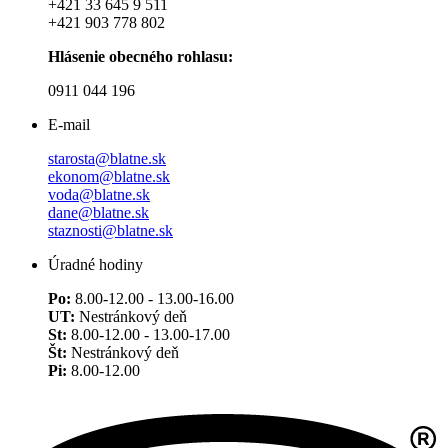
+421 33 645 9 511
+421 903 778 802
Hlásenie obecného rohlasu:
0911 044 196
E-mail
starosta@blatne.sk
ekonom@blatne.sk
voda@blatne.sk
dane@blatne.sk
staznosti@blatne.sk
Úradné hodiny
Po:
8.00-12.00 - 13.00-16.00
UT:
Nestránkový deň
St:
8.00-12.00 - 13.00-17.00
Št:
Nestránkový deň
Pi:
8.00-12.00