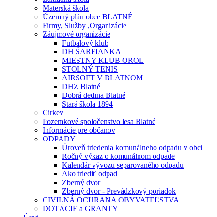
Materská škola
Územný plán obce BLATNÉ
Firmy, Služby ,Organizácie
Záujmové organizácie
Futbalový klub
DH ŠARFIANKA
MIESTNY KLUB OROL
STOLNÝ TENIS
AIRSOFT V BLATNOM
DHZ Blatné
Dobrá dedina Blatné
Stará škola 1894
Cirkev
Pozemkové spoločenstvo lesa Blatné
Informácie pre občanov
ODPADY
Úroveň triedenia komunálneho odpadu v obci
Ročný výkaz o komunálnom odpade
Kalendár vývozu separovaného odpadu
Ako triediť odpad
Zberný dvor
Zberný dvor - Prevádzkový poriadok
CIVILNÁ OCHRANA OBYVATEĽSTVA
DOTÁCIE a GRANTY